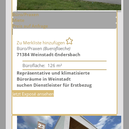
Büro/Praxen
Miete
Preis auf Anfrage
Zu Merkliste hinzufügen
Büro/Praxen
(Bueroflaeche)
71384 Weinstadt-Endersbach
Bürofläche:
126 m²
Repräsentative und klimatisierte
Büroräume in Weinstadt
suchen Dienstleister für Erstbezug
Jetzt Exposé ansehen