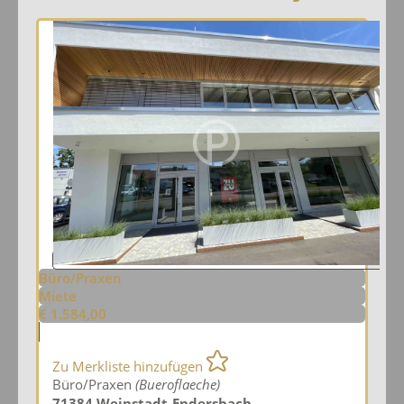
Büro/Praxen
Miete
€ 1.584,00
Zu Merkliste hinzufügen
Büro/Praxen
(Bueroflaeche)
71384 Weinstadt-Endersbach