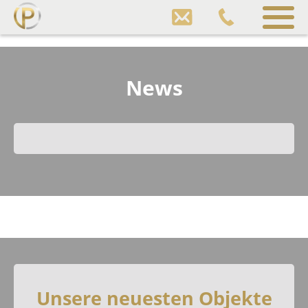
Pfund
Gewerbeimmobilien
Sprung
zum
Inhalt
News
Unsere neuesten Objekte