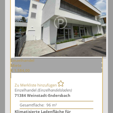
Einzelhandel
Miete
€ 1.584,00
Zu Merkliste hinzufügen
Einzelhandel
(Einzelhandelsladen)
71384 Weinstadt-Endersbach
Gesamtfläche:
96 m²
Klimatisierte Ladenfläche für