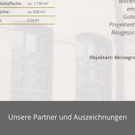
waren
ücksfläche:
ca. 1.130 m²
em
äche:
ca. 630 m²
Guta
:
4 DHH
Projekten
Baugesuch
Objektart: Abrissgr
Unsere Partner und Auszeichnungen