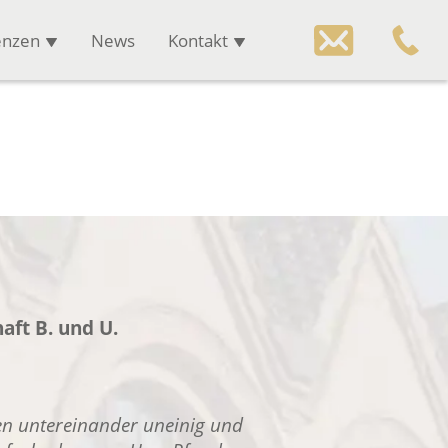
enzen
News
Kontakt
ft B. und U.
n untereinander uneinig und