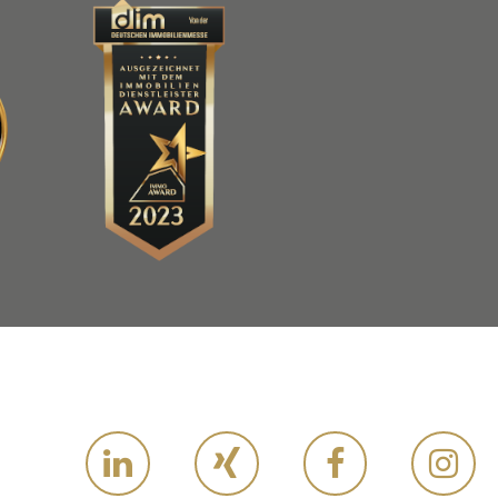
Link
Link
Link
Link
zu
zu
zu
zu
LinkedIn
Xing
Facebooke
Instagram