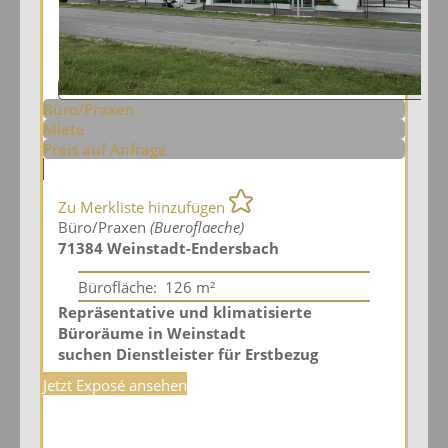
Büro/Praxen
Miete
Preis auf Anfrage
Zu Merkliste hinzufügen
Büro/Praxen
(Bueroflaeche)
71384 Weinstadt-Endersbach
Bürofläche:
126 m²
Repräsentative und klimatisierte
Büroräume in Weinstadt
suchen Dienstleister für Erstbezug
Jetzt Exposé ansehen